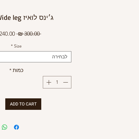
ג׳ינס לואיז Wide leg חאקי
מחיר
 ‏300.00 ‏₪ 
רגיל
*
Size
לבחירה
כמות
*
ADD TO CART