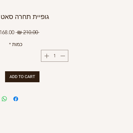
גופיית תחרה סאטן 
מחיר
 ‏210.00 ‏₪ 
רגיל
כמות
*
ADD TO CART