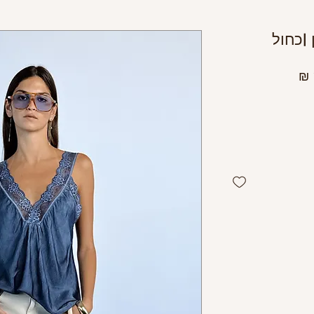
|כחול
מחיר
מבצע