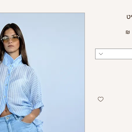
יט
מחיר
מבצע