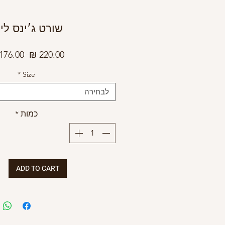
שורט ג׳ינס לי
מחיר
 ‏220.00 ‏₪ 
רגיל
*
Size
לבחירה
כמות
*
ADD TO CART