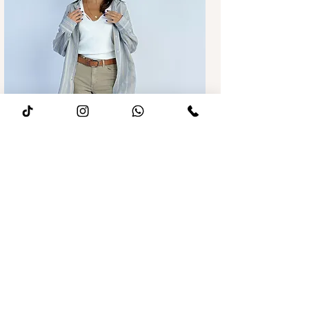
מחיר רגיל
מחיר מבצע
ג׳ינס לואיז Wide leg חאקי
הוספה לסל