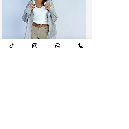
מחיר רגיל
מחיר מבצע
ג׳ינס לואיז Wide leg חאקי
הוספה לסל