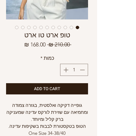
טופ ארט טו ארט
מחיר
מחיר
 ‏210.00 ‏₪ 
רגיל
מבצע
כמות
*
ADD TO CART
גופייה דקיקה ואלסטית, בגזרה צמודה
ומחמיאה עם שזירת לורקס עדינה שמעניקה
ברק קליל ומיוחד.
הטופ בטקסטורת לבבות בשקיפות עדינה.
One Size 34-38/40