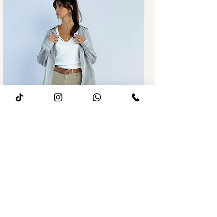
מחיר רגיל
מחיר מבצע
ג׳ינס לואיז Wide leg חאקי