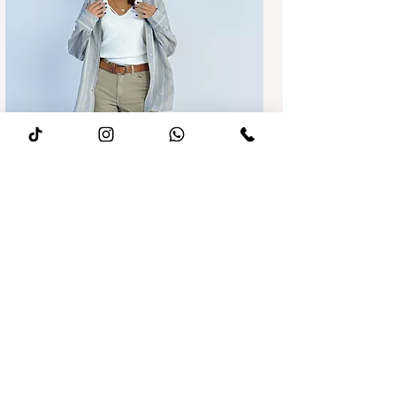
מחיר רגיל
מחיר מבצע
ג׳ינס לואיז Wide leg חאקי
הוספה לסל