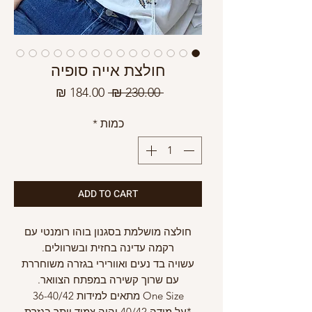
חולצת אייה סופיה
מחיר
מחיר
 ‏230.00 ‏₪ 
רגיל
מבצע
כמות
*
ADD TO CART
חולצה מושלמת בסגנון בוהו רומנטי עם
רקמה עדינה בחזית ובשרוולים.
עשויה בד נעים ואוורירי בגזרה משוחררת
עם שרוך קשירה במפתח הצוואר.
One Size מתאים למידות 36-40/42
*על מידה 40/42 יהיה צמוד יותר בגזרת