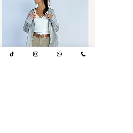
מחיר רגיל
מחיר מבצע
ג׳ינס לואיז Wide leg חאקי
הוספה לסל