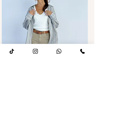
מחיר רגיל
מחיר מבצע
ג׳ינס לואיז Wide leg חאקי
הוספה לסל