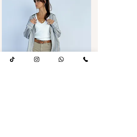
מחיר רגיל
מחיר מבצע
ג׳ינס לואיז Wide leg חאקי
הוספה לסל