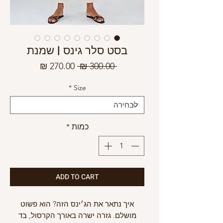
בסט סלר גינס | שמנת
מחיר
מחיר
 ‏300.00 ‏₪ 
רגיל
מבצע
*
Size
כמות
*
ADD TO CART
איך נתאר את הג׳ינס הזה? הוא פשוט
מושלם. גזרה ישרה באורך הקרסול, בד