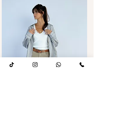
מחיר רגיל
מחיר מבצע
ג׳ינס לואיז Wide leg חאקי